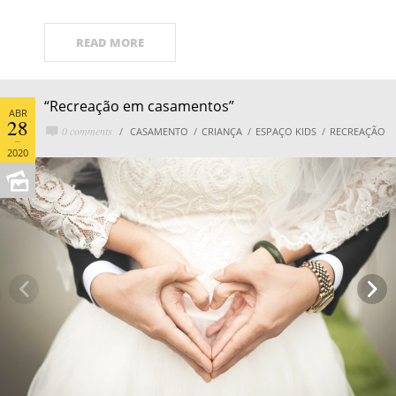
READ MORE
“Recreação em casamentos”
ABR
28
0 comments
CASAMENTO
CRIANÇA
ESPAÇO KIDS
RECREAÇÃO
2020

