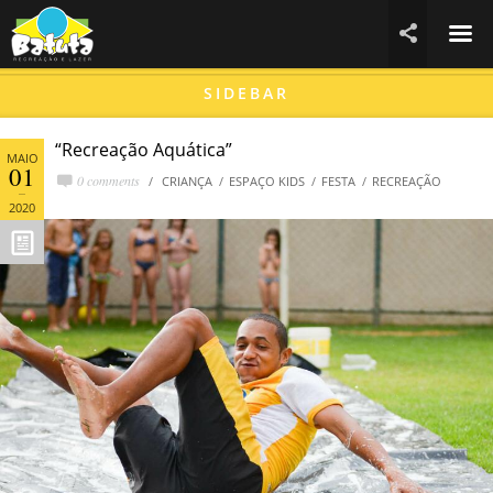
☰

SIDEBAR
“Recreação Aquática”
MAIO
01
0 comments
CRIANÇA
ESPAÇO KIDS
FESTA
RECREAÇÃO
2020