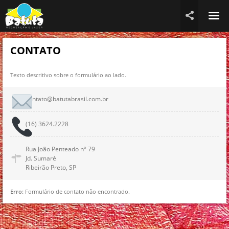
☰

CONTATO
Texto descritivo sobre o formulário ao lado.
contato@batutabrasil.com.br
(16) 3624.2228
Rua João Penteado nº 79

Jd. Sumaré
Ribeirão Preto, SP
Erro:
Formulário de contato não encontrado.