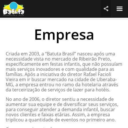
☰

Empresa
Criada em 2003, a “Batuta Brasil” nasceu após uma
necessidade vista no mercado de Ribeirão Preto,
especificamente em festas infantis, que não possuíam
mais serviços inovadores e com qualidade para as
famílias.
Após a iniciativa do diretor Rafael Facioli
Vieira em ir buscar mercado na cidade de Uberaba-
MG, a empresa entrou no ramo da hotelaria através
da terceirização de serviços de lazer para hotéis.
No ano de 2006, o diretor sentiu a necessidade de
aumentar sua equipe e de diversificar seus serviços,
para conseguir atender a demanda infantil, buscar
novos clientes e faixas etárias. Assim, a empresa
triplicou a quantidade de eventos no primeiro ano.