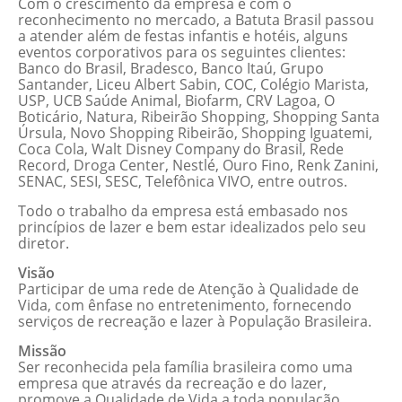
Com o crescimento da empresa e com o
reconhecimento no mercado, a Batuta Brasil passou
a atender além de festas infantis e hotéis, alguns
eventos corporativos para os seguintes clientes:
Banco do Brasil, Bradesco, Banco Itaú, Grupo
Santander, Liceu Albert Sabin, COC, Colégio Marista,
USP, UCB Saúde Animal, Biofarm, CRV Lagoa, O
Boticário, Natura, Ribeirão Shopping, Shopping Santa
Úrsula, Novo Shopping Ribeirão, Shopping Iguatemi,
Coca Cola, Walt Disney Company do Brasil, Rede
Record, Droga Center, Nestlé, Ouro Fino, Renk Zanini,
SENAC, SESI, SESC, Telefônica VIVO, entre outros.
Todo o trabalho da empresa está embasado nos
princípios de lazer e bem estar idealizados pelo seu
diretor.
Visão
Participar de uma rede de Atenção à Qualidade de
Vida, com ênfase no entretenimento, fornecendo
serviços de recreação e lazer à População Brasileira.
Missão
Ser reconhecida pela família brasileira como uma
empresa que através da recreação e do lazer,
promove a Qualidade de Vida a toda população